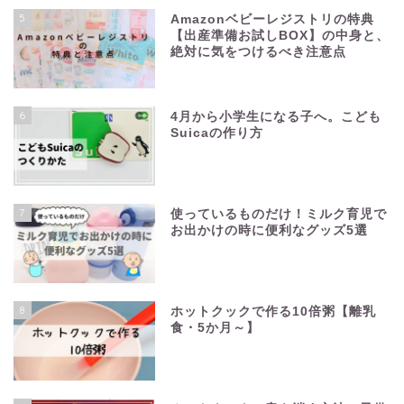
5
Amazonベビーレジストリの特典
【出産準備お試しBOX】の中身と、
絶対に気をつけるべき注意点
6
4月から小学生になる子へ。こども
Suicaの作り方
7
使っているものだけ！ミルク育児で
お出かけの時に便利なグッズ5選
8
ホットクックで作る10倍粥【離乳
食・5か月～】