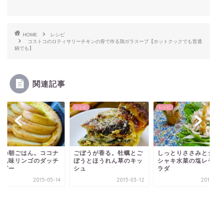
HOME
レシピ
コストコのロティサリーチキンの骨で作る鶏ガラスープ【ホットクックでも普通
鍋でも】
関連記事
ピ
レシピ
レシピ
ぼうが香る。牡蠣とご
しっとりささみとシャキ
うとほうれん草のキッ
シャキ水菜の塩レモンサ
ュ
ラダ
2015-03-12
2015-04-16
休日の朝ごはん。コ
ッツ風味リンゴのダ
ベイビー
2015-