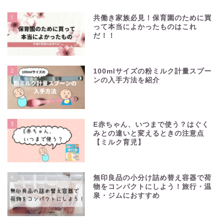
1
共働き家族必見！保育園のために買
って本当によかったものはこれ
だ！！
2
100mlサイズの粉ミルク計量スプー
ンの入手方法を紹介
3
E赤ちゃん、いつまで使う？はぐく
みとの違いと変えるときの注意点
【ミルク育児】
4
無印良品の小分け詰め替え容器で荷
物をコンパクトにしよう！旅行・温
泉・ジムにおすすめ