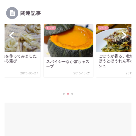
関連記事
ピ
レシピ
レシピ
籠包を作ってみました
ごぼうが香る。牡蠣
せいろ選び
ぼうとほうれん草の
スパイシーなかぼちゃス
シュ
ープ
2015-03-27
2015-10-21
2015-0