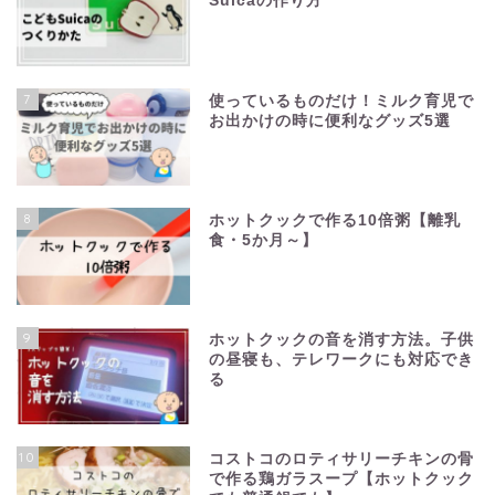
Suicaの作り方
7
使っているものだけ！ミルク育児で
お出かけの時に便利なグッズ5選
8
ホットクックで作る10倍粥【離乳
食・5か月～】
9
ホットクックの音を消す方法。子供
の昼寝も、テレワークにも対応でき
る
10
コストコのロティサリーチキンの骨
で作る鶏ガラスープ【ホットクック