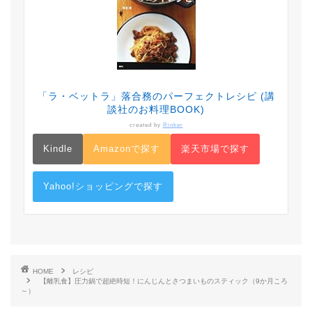
「ラ・ベットラ」落合務のパーフェクトレシピ (講
談社のお料理BOOK)
created by
Rinker
Kindle
Amazonで探す
楽天市場で探す
Yahoo!ショッピングで探す
HOME
レシピ
【離乳食】圧力鍋で超絶時短！にんじんとさつまいものスティック（9か月ころ
～）