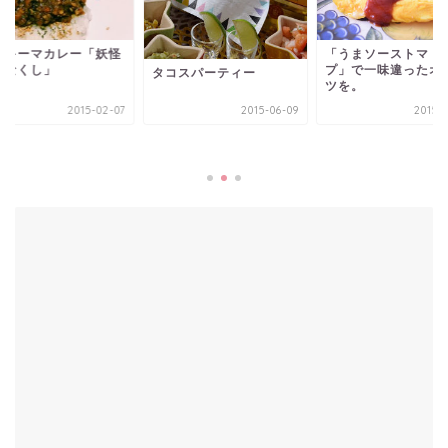
単キーマカレー「妖怪
「うまソーストマト
シなくし」
プ」で一味違ったオ
タコスパーティー
ツを。
2015-02-07
2015-06-09
2015-1