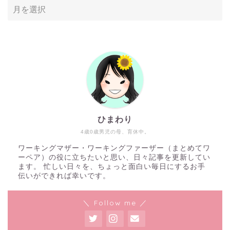
ひまわり
4歳0歳男児の母、育休中。
ワーキングマザー・ワーキングファーザー（まとめてワ
ホーム
ーペア）の役に立ちたいと思い、日々記事を更新してい
ます。 忙しい日々を、ちょっと面白い毎日にするお手
伝いができれば幸いです。
ワーペアハックについて
＼ Follow me ／
自己紹介