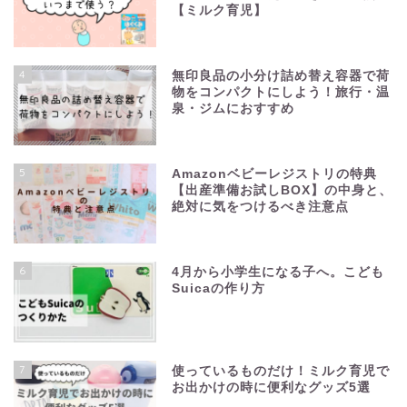
【ミルク育児】
4
無印良品の小分け詰め替え容器で荷
物をコンパクトにしよう！旅行・温
泉・ジムにおすすめ
5
Amazonベビーレジストリの特典
【出産準備お試しBOX】の中身と、
絶対に気をつけるべき注意点
6
4月から小学生になる子へ。こども
Suicaの作り方
7
使っているものだけ！ミルク育児で
お出かけの時に便利なグッズ5選