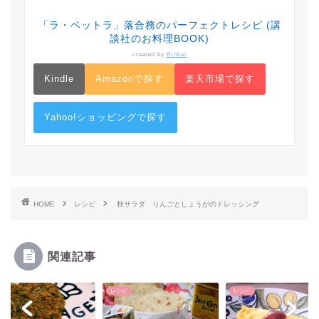
「ラ・ベットラ」落合務のパーフェクトレシピ (講
談社のお料理BOOK)
created by
Rinker
Kindle
Amazonで探す
楽天市場で探す
Yahoo!ショッピングで探す
HOME
レシピ
秋サラダ りんごとしょうがのドレッシング
関連記事
ピ
レシピ
レシピ