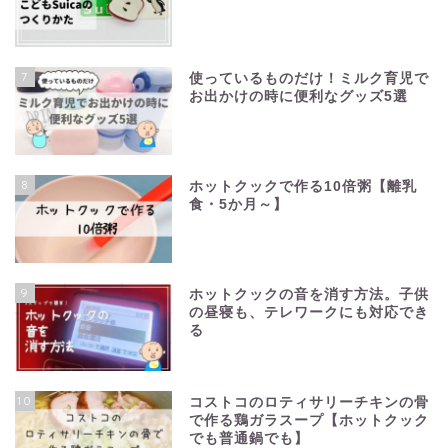
7
使っているものだけ！ミルク育児で
お出かけの時に便利なグッズ5選
8
ホットクックで作る10倍粥【離乳
食・5か月～】
9
ホットクックの音を消す方法。子供
の昼寝も、テレワークにも対応でき
る
10
コストコのロティサリーチキンの骨
で作る鶏ガラスープ【ホットクック
でも普通鍋でも】