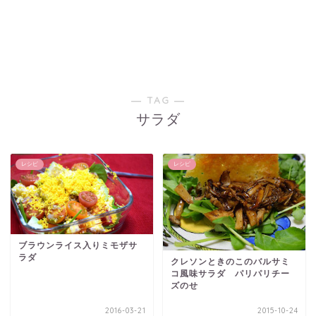
― TAG ―
サラダ
レシピ
レシピ
ブラウンライス入りミモザサ
ラダ
クレソンときのこのバルサミ
コ風味サラダ パリパリチー
ズのせ
2016-03-21
2015-10-24