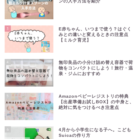
ンの入手方法を紹介
3
E赤ちゃん、いつまで使う？はぐく
みとの違いと変えるときの注意点
【ミルク育児】
4
無印良品の小分け詰め替え容器で荷
物をコンパクトにしよう！旅行・温
泉・ジムにおすすめ
5
Amazonベビーレジストリの特典
【出産準備お試しBOX】の中身と、
絶対に気をつけるべき注意点
6
4月から小学生になる子へ。こども
Suicaの作り方