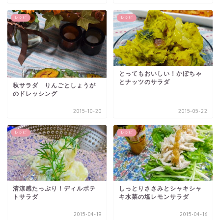
レシピ
レシピ
とってもおいしい！かぼちゃ
とナッツのサラダ
秋サラダ りんごとしょうが
のドレッシング
2015-10-20
2015-05-22
レシピ
レシピ
清涼感たっぷり！ディルポテ
しっとりささみとシャキシャ
トサラダ
キ水菜の塩レモンサラダ
2015-04-19
2015-04-16