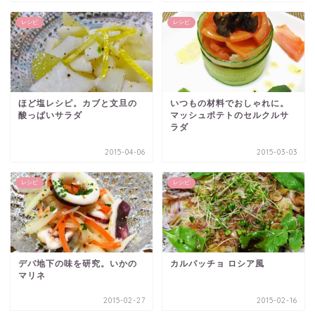
レシピ
レシピ
ほど塩レシピ。カブと文旦の
いつもの材料でおしゃれに。
酸っぱいサラダ
マッシュポテトのセルクルサ
ラダ
2015-04-06
2015-03-03
レシピ
レシピ
デパ地下の味を研究。いかの
カルパッチョ ロシア風
マリネ
2015-02-27
2015-02-16