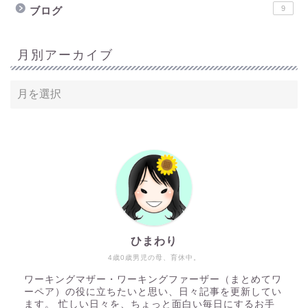
9
ブログ
月別アーカイブ
ひまわり
4歳0歳男児の母、育休中。
ワーキングマザー・ワーキングファーザー（まとめてワ
ホーム
ーペア）の役に立ちたいと思い、日々記事を更新してい
ます。 忙しい日々を、ちょっと面白い毎日にするお手