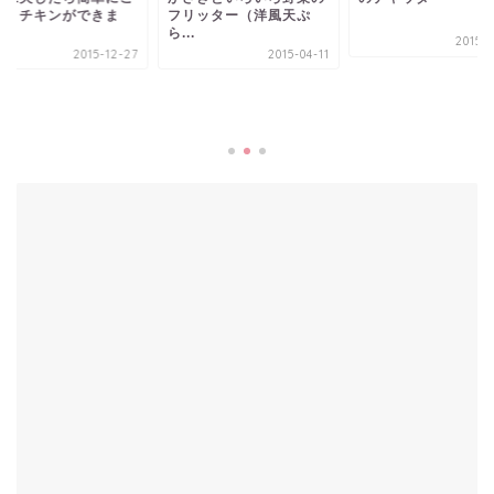
そうチキンができま
フリッター（洋風天ぷ
.
ら...
2015-0
2015-12-27
2015-04-11