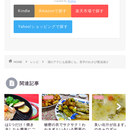
created by
Rinker
Kindle
Amazonで探す
楽天市場で探す
Yahoo!ショッピングで探す
HOME
レシピ
酒のアテにも副菜にも。長芋のわさび醤油漬け
関連記事
ピ
レシピ
レシピ
味料は1つだけ！焼き
秘密の衣でサクサク！わ
良い出汁が出ます。
を工夫したら簡単にご
かさぎといろいろ野菜の
のチャウダー