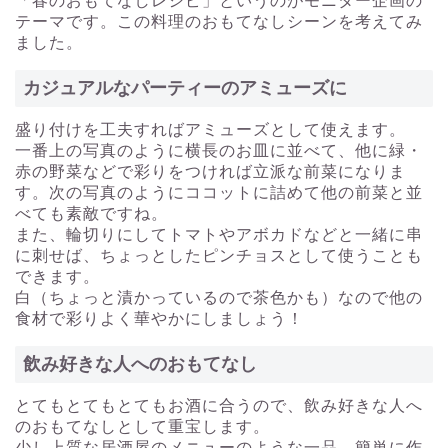
「春のおもてなしレシピ」というのがモニター企画の
テーマです。この料理のおもてなしシーンを考えてみ
ました。
カジュアルなパーティーのアミューズに
盛り付けを工夫すればアミューズとして使えます。
一番上の写真のように横長のお皿に並べて、他に緑・
赤の野菜などで彩りをつければ立派な前菜になりま
す。次の写真のようにココットに詰めて他の前菜と並
べても素敵ですね。
また、輪切りにしてトマトやアボカドなどと一緒に串
に刺せば、ちょっとしたピンチョスとして使うことも
できます。
白（ちょっと漬かっているので茶色かも）なので他の
食材で彩りよく華やかにしましょう！
飲み好きな人へのおもてなし
とてもとてもとてもお酒に合うので、飲み好きな人へ
のおもてなしとして重宝します。
少し上質な居酒屋のメニューのような一品。簡単に作