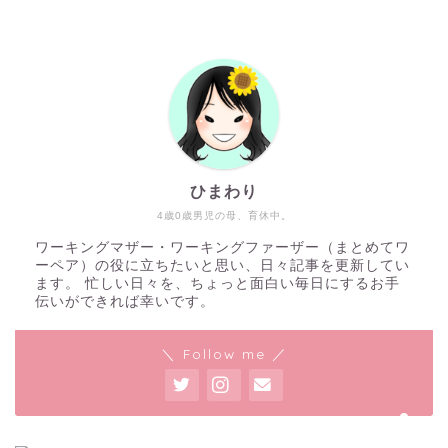
ひまわり
4歳0歳男児の母、育休中。
ワーキングマザー・ワーキングファーザー（まとめてワ
ホーム
ーペア）の役に立ちたいと思い、日々記事を更新してい
ます。 忙しい日々を、ちょっと面白い毎日にするお手
伝いができれば幸いです。
ワーペアハックについて
＼ Follow me ／
自己紹介
記事一覧